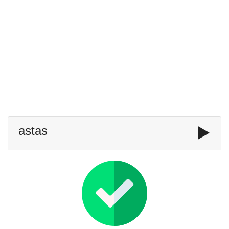
astas
▶️