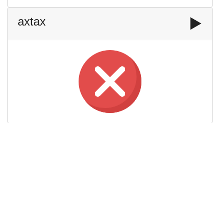
axtax
▶️