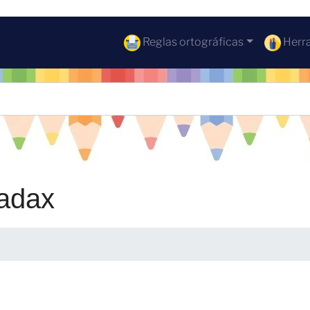
Reglas ortográficas
Herra
jadax