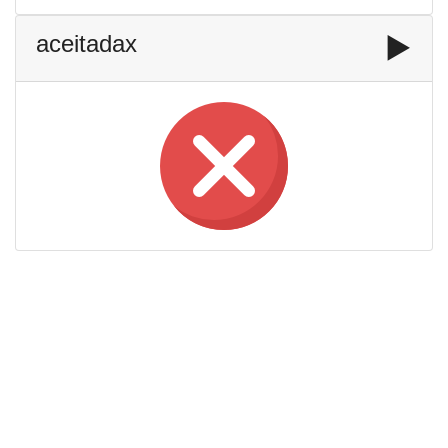
aceitadax
▶️