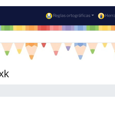
Reglas ortográficas
Herra
xk