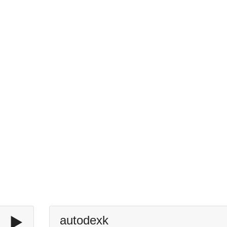
▶️
autodexk