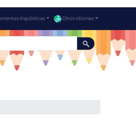
mientas lingüísticas
Otros idiomas