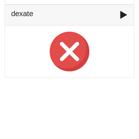
dexate
▶️