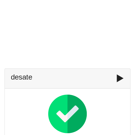
desate
▶️