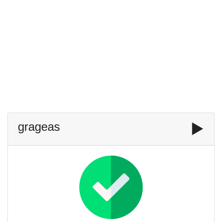
grageas
▶️