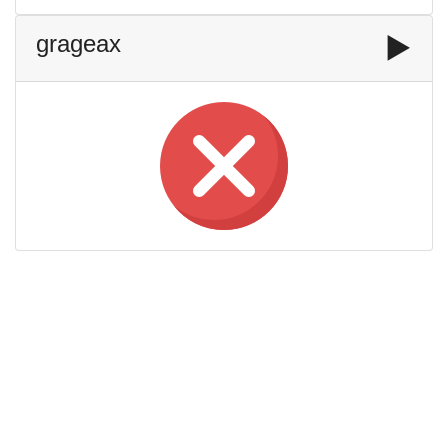
grageax
▶️