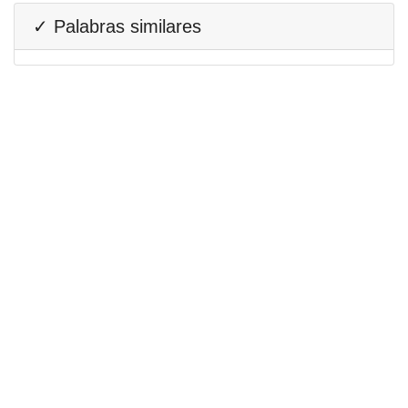
✓ Palabras similares