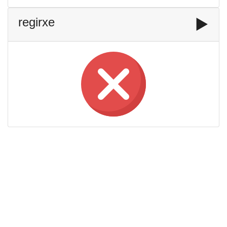
regirxe
▶️