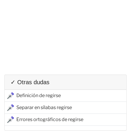
✓ Otras dudas
Definición de regirse
Separar en sílabas regirse
Errores ortográficos de regirse