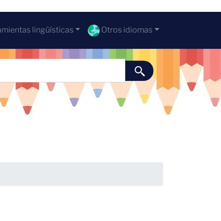
mientas lingüísticas
Otros idiomas