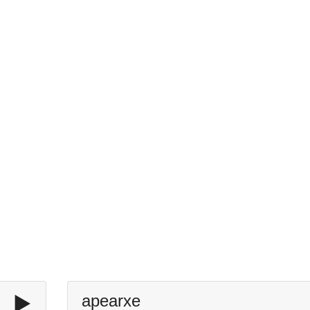
▶️
apearxe