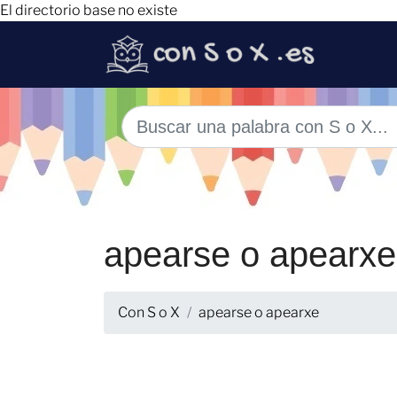
El directorio base no existe
apearse o apearxe
Con S o X
apearse o apearxe