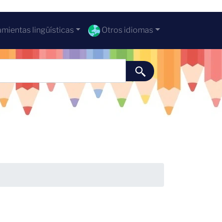
mientas lingüísticas
Otros idiomas