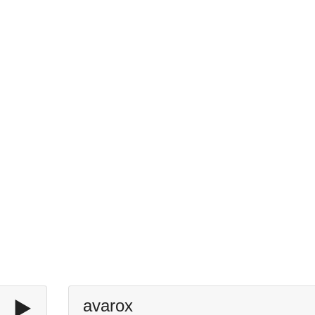
▶️
avarox