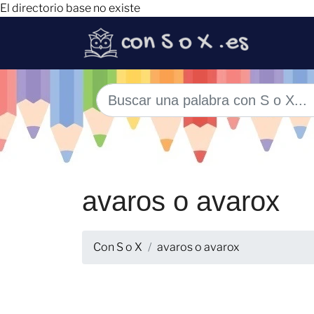
El directorio base no existe
avaros o avarox
Con S o X
avaros o avarox