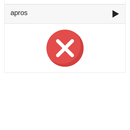
apros
▶️