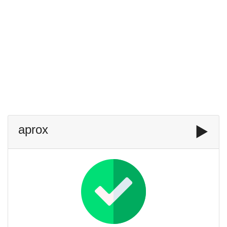
aprox
▶️