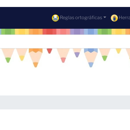
Reglas ortográficas
Herra