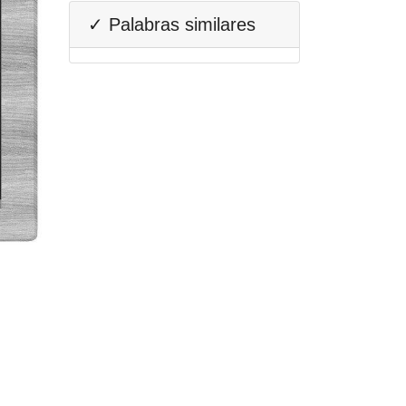
✓ Palabras similares