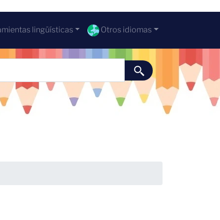
mientas lingüísticas
Otros idiomas