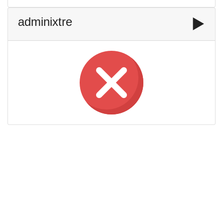
adminixtre
▶️