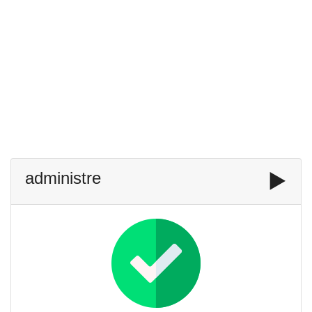
administre
▶️