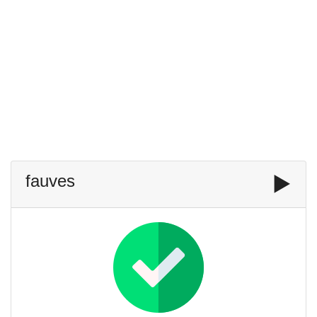
fauves
▶️