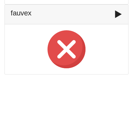
fauvex
▶️