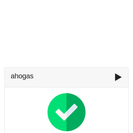
ahogas
▶️