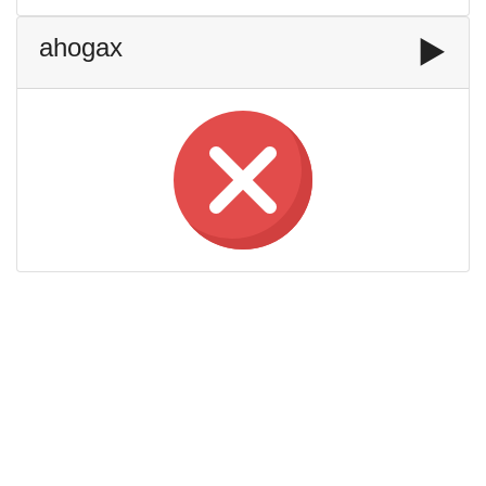
ahogax
▶️