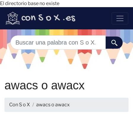
El directorio base no existe
awacs o awacx
Con S o X
awacs o awacx