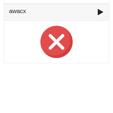
awacx
▶️