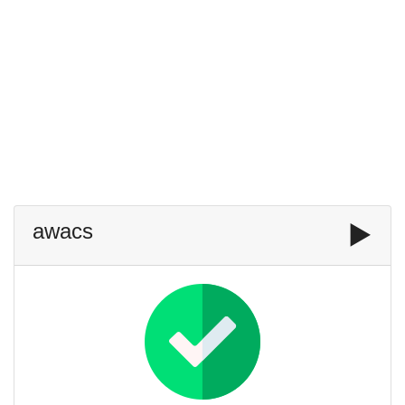
awacs
▶️