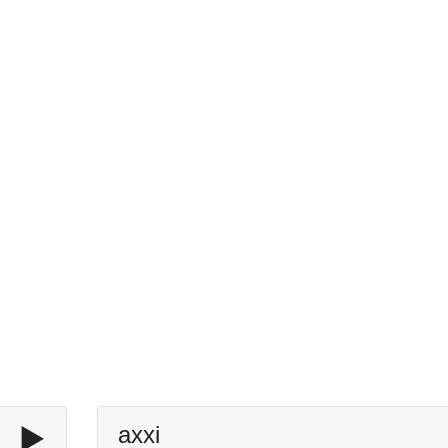
▶️
axxi