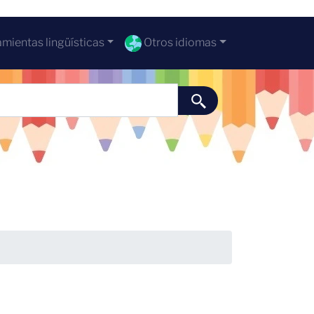
mientas lingüísticas
Otros idiomas