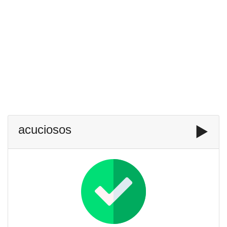
acuciosos
▶️