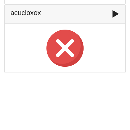
acucioxox
▶️