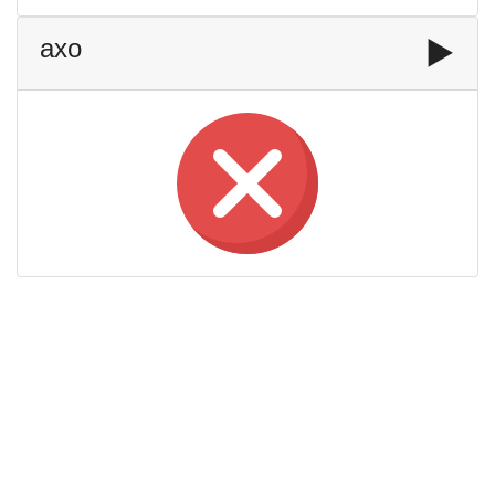
axo
▶️