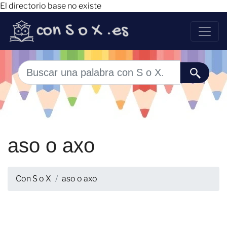
El directorio base no existe
aso o axo
Con S o X
aso o axo