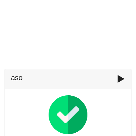
aso
▶️