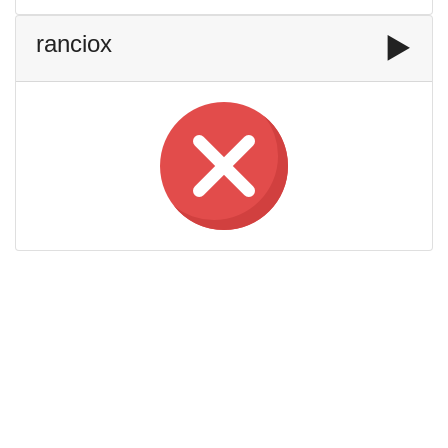
ranciox
▶️