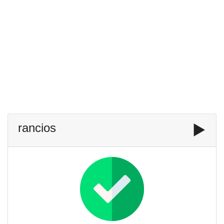
rancios
▶️