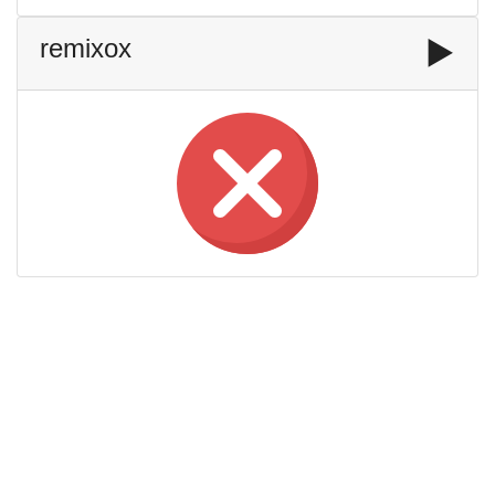
remixox
▶️