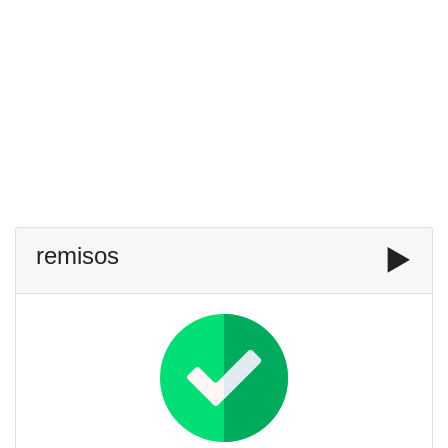
remisos
▶️