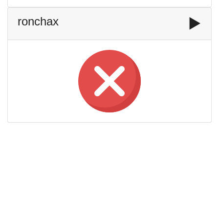
ronchax
▶️