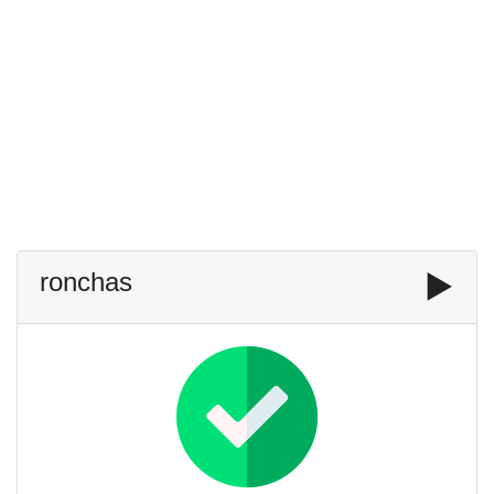
ronchas
▶️