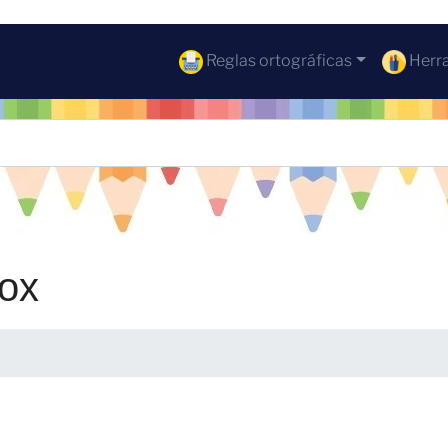
Reglas ortográficas
Herra
mox