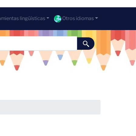
mientas lingüísticas
Otros idiomas