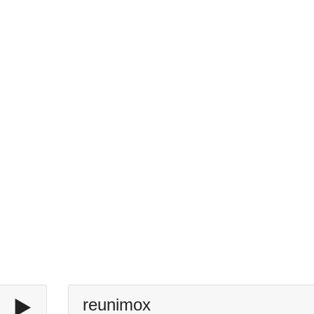
▶️
reunimox