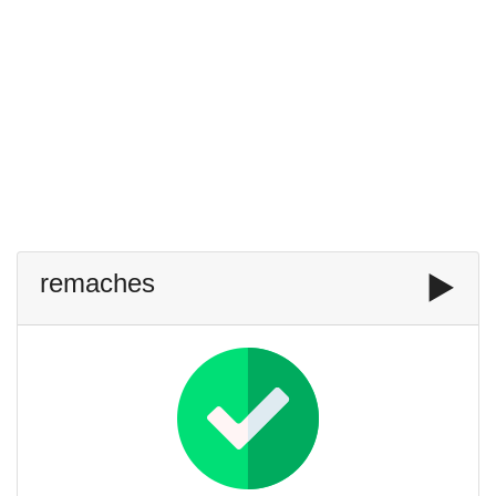
remaches
▶️