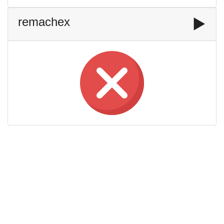
remachex
▶️