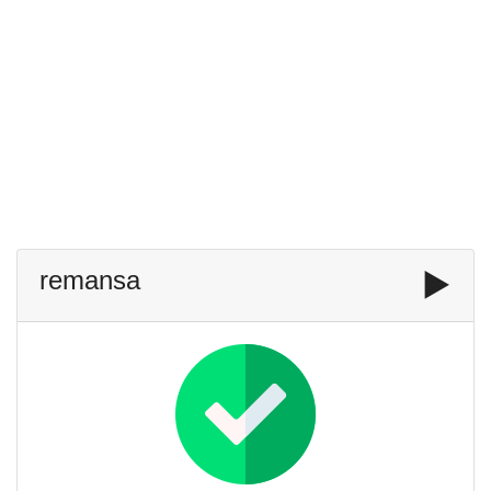
remansa
▶️