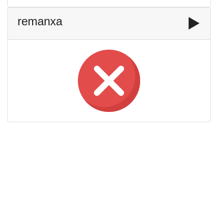
remanxa
▶️