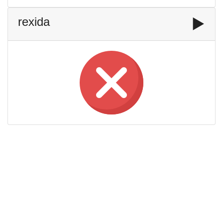
rexida
▶️