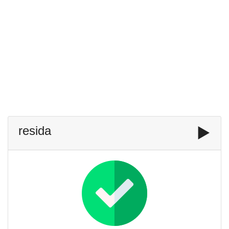
resida
▶️