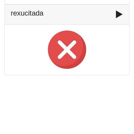
rexucitada
▶️