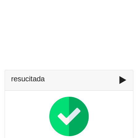
resucitada
▶️