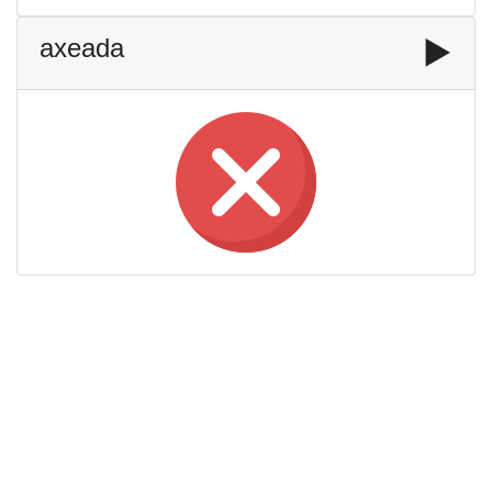
axeada
▶️