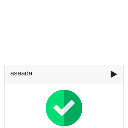
aseada
▶️