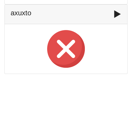
axuxto
▶️