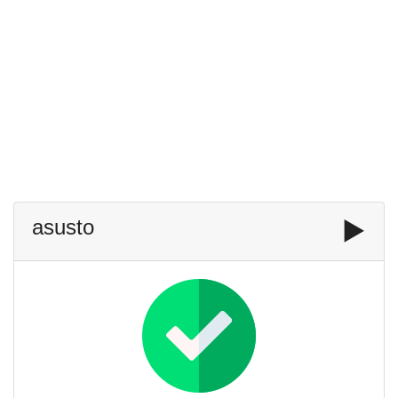
asusto
▶️