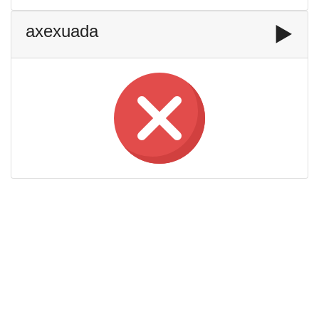
axexuada
▶️