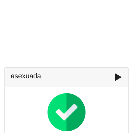
asexuada
▶️