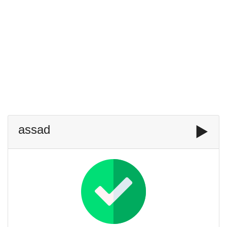
assad
▶️