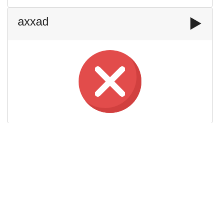
axxad
▶️